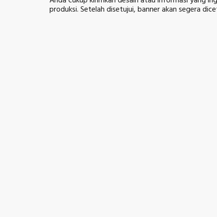
Anda cukup kirimkan desain atau informasi yang in
produksi. Setelah disetujui, banner akan segera dic