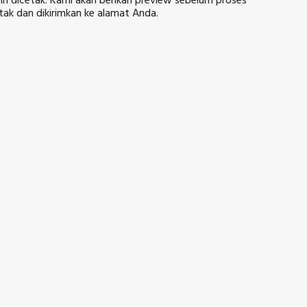
gin dicetak. Kami akan berikan preview sebelum proses
etak dan dikirimkan ke alamat Anda.